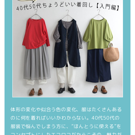
有
ク
(
リ
新
ッ
し
ク
い
し
ウ
て
ィ
く
ン
だ
ド
さ
ウ
い
で
(
開
新
き
し
ま
い
す
ウ
)
ィ
ン
ド
ウ
で
開
き
ま
す
)
体形の変化や似合う色の変化、服はたくさんある
のに何を着ればいいかわからない。40代50代の
服装で悩んでしまう方に、“ほんとうに使える”を
コンセプトにしたエコロコだからこその、魅力が