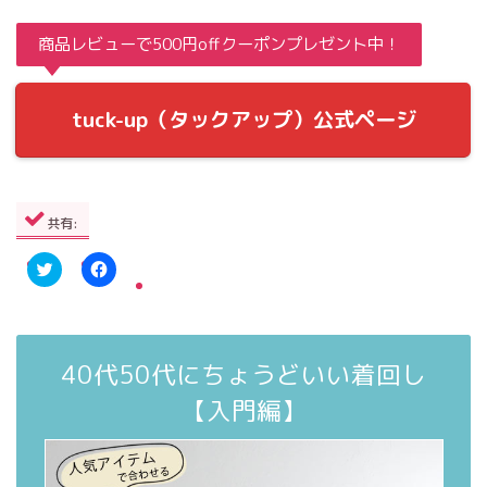
商品レビューで500円offクーポンプレゼント中！
tuck-up（タックアップ）公式ページ
共有:
ク
F
リ
a
ッ
c
ク
e
し
b
て
o
40代50代にちょうどいい着回し
T
o
w
k
i
で
【入門編】
t
共
t
有
e
す
r
る
で
に
共
は