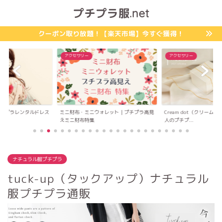
プチプラ服.net
クーポン取り放題！【楽天市場】今すぐ獲得！
アクセサリー
カジュアル服プチプラ
ォレット｜プチプラ高見
Cream dot（クリームドット）｜高見え大
ソーシャルガール（Socia
人のプチプ...
アル服...
ナチュラル服プチプラ
tuck-up（タックアップ）ナチュラル
服プチプラ通販