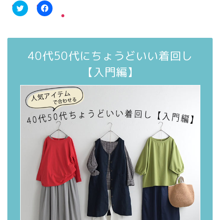
ク
F
リ
a
ッ
c
ク
e
し
b
て
o
40代50代にちょうどいい着回し
T
o
w
k
i
で
【入門編】
t
共
t
有
e
す
r
る
で
に
共
は
有
ク
(
リ
新
ッ
し
ク
い
し
ウ
て
ィ
く
ン
だ
ド
さ
ウ
い
で
(
開
新
き
し
ま
い
す
ウ
)
ィ
ン
ド