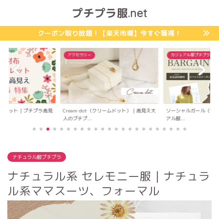
プチプラ服.net
クーポン取り放題！【楽天市場】今すぐ獲得！
アクセサリー
カジュアル服プチプラ
ォレット｜プチプラ高見
Cream dot（クリームドット）｜高見え大
ソーシャルガール（Socia
人のプチプ...
アル服...
ナチュラル服プチプラ
ナチュラル系 セレモニー服｜ナチュラ
ル系ママスーツ、フォーマル