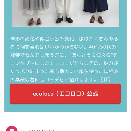
ウ
で
開
き
ま
す
)
体形の変化や似合う色の変化、服はたくさんある
のに何を着ればいいかわからない。40代50代の
服装で悩んでしまう方に、“ほんとうに使える”を
コンセプトにしたエコロコだからこその、魅力が
たっぷり詰まった着心地のいい服を使った年相応
の素敵な着回しコーデをご紹介します。-引用-
ecoloco（エコロコ）公式