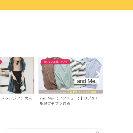
カジュアル服プチプラ
カジュアル服プチ
ia（ノスタルジア）大人
and Me…(アンドミー)｜カジュア
coca（コカ
ル服プチプラ通販
服プチプラ通