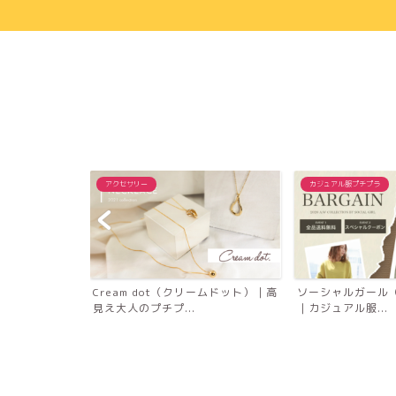
アクセサリー
カジュアル服プチプラ
レット｜プチプ
Cream dot（クリームドット）｜高
ソーシャルガール（So
集
見え大人のプチプ...
｜カジュアル服...