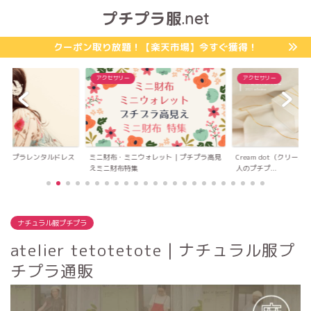
プチプラ服.net
クーポン取り放題！【楽天市場】今すぐ獲得！
アクセサリー
カジュアル服プチプラ
ォレット｜プチプラ高見
Cream dot（クリームドット）｜高見え大
ソーシャルガール（Socia
人のプチプ...
アル服...
ナチュラル服プチプラ
atelier tetotetote｜ナチュラル服プ
チプラ通販