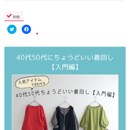
共有:
ク
F
リ
a
ッ
c
ク
e
し
b
て
o
40代50代にちょうどいい着回し
T
o
w
k
i
で
【入門編】
t
共
t
有
e
す
r
る
で
に
共
は
有
ク
(
リ
新
ッ
し
ク
い
し
ウ
て
ィ
く
ン
だ
ド
さ
ウ
い
で
(