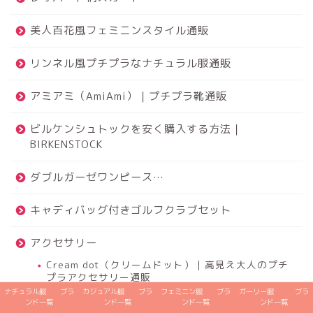
美人百花風フェミニンスタイル通販
リンネル風プチプラなナチュラル服通販
アミアミ（AmiAmi）｜プチプラ靴通販
ビルケンシュトックを安く購入する方法｜
BIRKENSTOCK
ダブルガーゼワンピース…
キャディバッグ付きゴルフクラブセット
アクセサリー
Cream dot（クリームドット）｜高見え大人のプチ
プラアクセサリー通販
ナチュラル服 ブラ
カジュアル服 ブラ
フェミニン服 ブラ
ガーリー服 ブラ
プチプラ腕時計
ンド一覧
ンド一覧
ンド一覧
ンド一覧
LARA Christie(ララクリスティー)｜プチプラアク