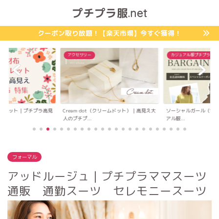
プチプラ服.net
クーポン取り放題！【楽天市場】今すぐ獲得！
アクセサリー
カジュアル服プチプラ
ォレット｜プチプラ高見
Cream dot（クリームドット）｜高見え大
ソーシャルガール（Socia
人のプチプ...
アル服...
フォーマル
アッドルージュ｜プチプラママスーツ
通販 通勤スーツ セレモニースーツ