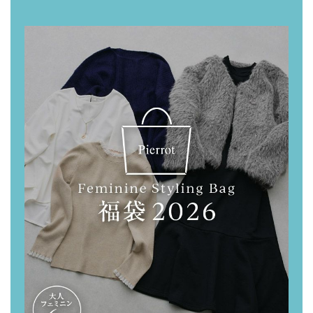
で
に
共
は
有
ク
(
リ
新
ッ
し
ク
い
し
ウ
て
ィ
く
ン
だ
ド
さ
ウ
い
で
(
開
新
き
し
ま
い
す
ウ
)
ィ
ン
ド
ウ
で
開
き
ま
す
)