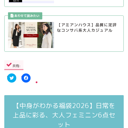
【アミアンハウス】品質に定評
なコンサバ系大人カジュアル
共有:
ク
F
リ
a
ッ
c
ク
e
し
b
て
o
【中身がわかる福袋2026】日常を
T
o
w
k
i
で
上品に彩る、大人フェミニン6点セ
t
共
t
有
ット
e
す
r
る